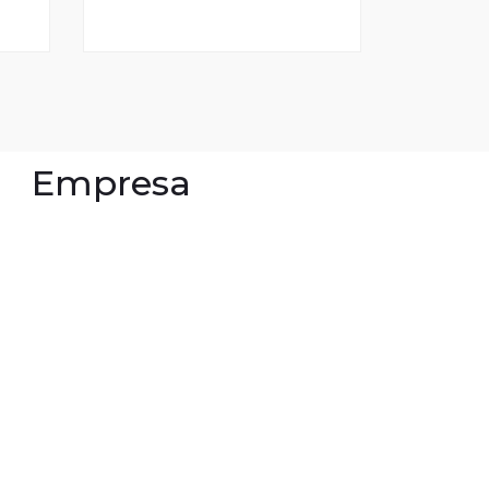
Empresa
ión
ón
ticas de privacidad
ítica de devoluciones
ítica de compra
minos y condiciones
ores