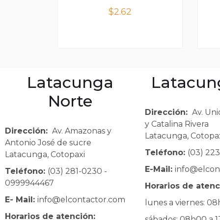
$
2.62
Latacunga
Latacun
Norte
Dirección:
Av. Uni
y Catalina Rivera
Dirección:
Av. Amazonas y
Latacunga, Cotopa
Antonio José de sucre
Teléfono:
(03) 22
Latacunga, Cotopaxi
E-Mail:
info@elcon
Teléfono:
(03) 281-0230 -
0999944467
Horarios de atenc
E- Mail:
info@elcontactor.com
lunes a viernes: 0
Horarios de atención:
sábados: 08h00 a 