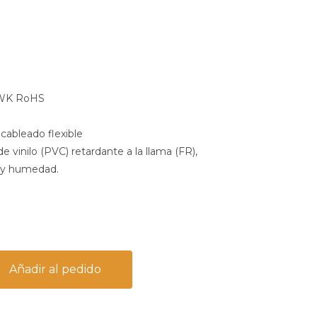
TWK RoHS
cableado flexible
e vinilo (PVC) retardante a la llama (FR),
or y humedad.
Añadir al pedido