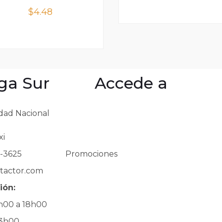
$
4.48
ga Sur
Accede a
dad Nacional
Mi cuenta
Mis
Mis pedidos
Visi
xi
Polí
Categorías
Pol
3-3625
Promociones
Pol
tactor.com
Tér
Val
ión:
8h00 a 18h00
13h00