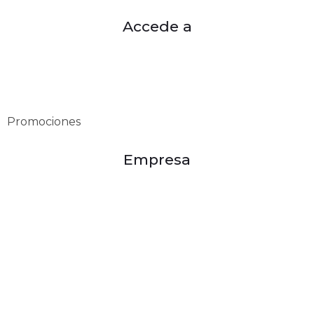
Accede a
Mi cuenta
Mis pedidos
Categorías
Promociones
Empresa
Misión
Visión
Políticas de privacidad
Política de devoluciones
Política de compra
Términos y condiciones
Valores