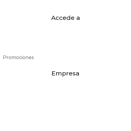
Accede a
Mi cuenta
Mis pedidos
Categorías
Promociones
Empresa
Misión
Visión
Políticas de privacidad
Política de devoluciones
Política de compra
Términos y condiciones