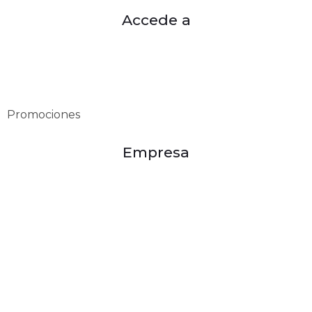
Accede a
Mi cuenta
Mis pedidos
Categorías
Promociones
Empresa
Misión
Visión
Políticas de privacidad
Política de devoluciones
Política de compra
Términos y condiciones
Valores